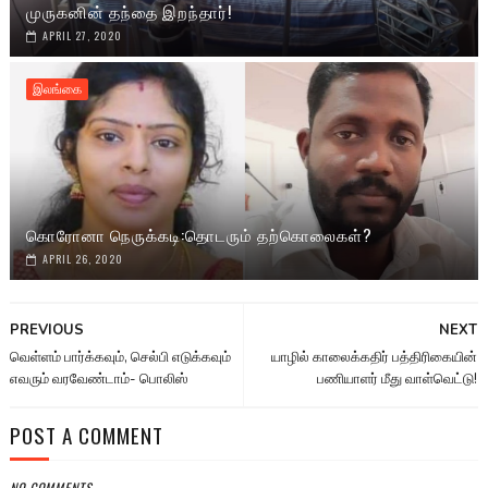
முருகனின் தந்தை இறந்தார்!
APRIL 27, 2020
இலங்கை
கொரோனா நெருக்கடி:தொடரும் தற்கொலைகள்?
APRIL 26, 2020
PREVIOUS
NEXT
வெள்ளம் பார்க்கவும், செல்பி எடுக்கவும்
யாழில் காலைக்கதிர் பத்திரிகையின்
எவரும் வரவேண்டாம்- பொலிஸ்
பணியாளர் மீது வாள்வெட்டு!
POST A COMMENT
NO COMMENTS