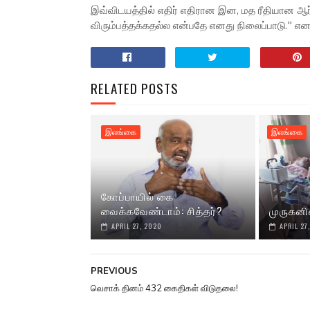
இவ்விடயத்தில் எதிர் எதிரான இன, மத ரீதியான ஆர்
விரும்பத்தக்கதல்ல என்பதே எனது நிலைப்பாடு." எனக் 
RELATED POSTS
இலங்கை
இலங்கை
கோப்பாயில் கை
வைக்கவேண்டாம்: சித்தர்?
முருகனி
APRIL 27, 2020
APRIL 27
PREVIOUS
வெசாக் தினம் 432 கைதிகள் விடுதலை!