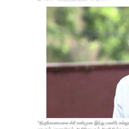
"திருகோணமலை ஸ்ரீ சண்முகா இந்து மகளிர் கல்லூரிய