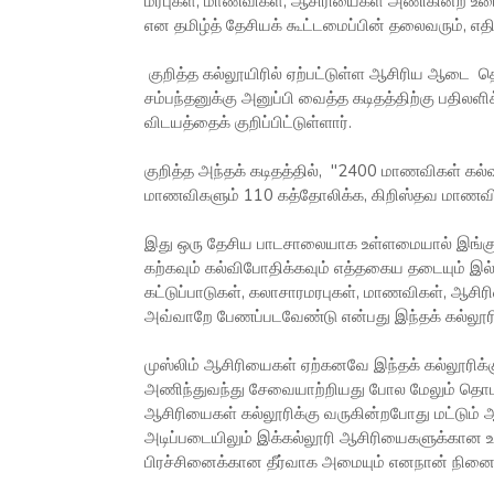
மரபுகள், மாணவிகள், ஆசிரியைகள் அணிகின்ற உ
என தமிழ்த் தேசியக் கூட்டமைப்பின் தலைவரும், எதி
குறித்த கல்லூயிரில் ஏற்பட்டுள்ள ஆசிரிய ஆடை தொட
சம்பந்தனுக்கு அனுப்பி வைத்த கடிதத்திற்கு பதிலளிக
விடயத்தைக் குறிப்பிட்டுள்ளார்.
குறித்த அந்தக் கடிதத்தில், "2400 மாணவிகள் கல்வி
மாணவிகளும் 110 கத்தோலிக்க, கிறிஸ்தவ மாணவிக
இது ஒரு தேசிய பாடசாலையாக உள்ளமையால் இங்கு 
கற்கவும் கல்விபோதிக்கவும் எத்தகைய தடையும் இல்
கட்டுப்பாடுகள், கலாசாரமரபுகள், மாணவிகள், ஆ
அவ்வாறே பேணப்படவேண்டு என்பது இந்தக் கல்லூரி ச
முஸ்லிம் ஆசிரியைகள் ஏற்கனவே இந்தக் கல்லூரிக்க
அணிந்துவந்து சேவையாற்றியது போல மேலும் தொடர்
ஆசிரியைகள் கல்லூரிக்கு வருகின்றபோது மட்டு
அடிப்படையிலும் இக்கல்லூரி ஆசிரியைகளுக்கான உ
பிரச்சினைக்கான தீர்வாக அமையும் எனநான் நினைக