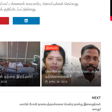
ப்பாட்டங்களைச் சமயசார்பு அமைப்புக்கள் செய்வது
குறிப்பிடப்பட்டுள்ளது.
இலங்கை
கொரோனா நெருக்கடி:தொடரும்
ன் தந்தை இறந்தார்!
தற்கொலைகள்?
, 2020
APRIL 26, 2020
NEXT
வாயில் போலி நாணயத்தாள்களை மென்ற நான்கு இளைஞர்கள்
கைது!