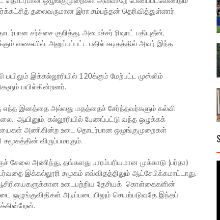
டை தொடர்பான ஒழுங்குமுறைகள் அவ்வாறே பேணப்படவேண்டும்"
ர்க்கட்சித் தலைவருமான இரா.சம்பந்தன் தெரிவித்துள்ளார்.
ர்பான சர்ச்சை குறித்து, அமைச்சர் ரிஷாட் பதியுதீன்,
்கும் வகையில், அனுப்பப்பட்ட பதில் கடிதத்தில் அவர் இந்த
 பயிலும் இக்கல்லூரியில் 120க்கும் மேற்பட்ட முஸ்லிம்
ளும் பயில்கின்றனர்.
எந்த இனத்தை அல்லது மதத்தைச் சேர்ந்தவர்களும் கல்வி
லை. ஆயினும், கல்லூரியில் பேணப்பட்டு வந்த ஒழுக்கக்
சிரியைகள் அணிகின்ற உடை தொடர்பான ஒழுங்குமுறைகள்
மூகத்தின் விருப்பமாகும்.
ுச் சேலை அணிந்து, தங்களது பாரம்பரியமான முக்காடு (பர்தா)
வதை இக்கல்லூரி சமூகம் எவ்விதத்திலும் ஆட்சேபிக்கமாட்டாது.
ம் ஆசிரியைகளுக்கான உடைபற்றிய தேசியக் கொள்கைகளின்
டை ஒழுங்குவிதிகள் அடிப்படையிலும் செயற்படுவதே இந்தப்
்கின்றேன்.