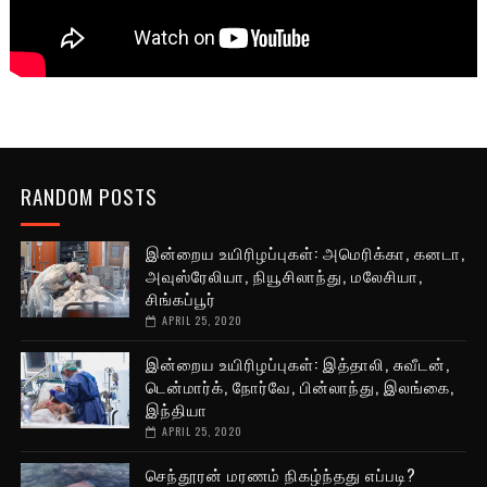
RANDOM POSTS
இன்றைய உயிரிழப்புகள்: அமெரிக்கா, கனடா,
அவுஸ்ரேலியா, நியூசிலாந்து, மலேசியா,
சிங்கப்பூர்
APRIL 25, 2020
இன்றைய உயிரிழப்புகள்: இத்தாலி, சுவீடன்,
டென்மார்க், நோர்வே, பின்லாந்து, இலங்கை,
இந்தியா
APRIL 25, 2020
செந்தூரன் மரணம் நிகழ்ந்தது எப்படி?