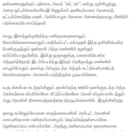
தன்கணவனுக்குப் பதிலாக, அவள் “உம்.. உம்”; என்று, மூச்சிழுத்து..
அதை ஒப்புக்கொள்ளவேஇ சிணுக்கம் தணியும்வரை அவளைத்
தட்டிக்கொடுத்த மதன், அன்பொழுக அவளை அணைத்தவாறு, மீண்டும்
படுக்கையில் சாய்ந்தான்.
எமது, இனத்துக்குநேர்ந்த மனிதவதைகளாலும்,
கோரக்கொலைகளாலும் பாதிக்கப்பட்டவர்களுள் இந்த நளினியென்ற
பெண்குருத்தும் ஒன்றாகி அந்த மண்ணில் உழன்றும்
உயிர்பிரியாதுமீண்டு.. இன்று ஒருவனுக்கு, மனைவியென்ற
அந்தஸ்த்தோடு, இடம்பெயர்ந்து இந்தப் பிறதேசத்து மண்ணில்
வாழும்போதும், தனக்கு அங்குநடந்த அந்தக் கூட்டுவன்பாலியற்
கொடுவதையை அவளால் மறந்திருக்க முடியவில்லை.
வருடங்கள்பல கடந்தபின்னும், தான்பிறந்த ஊரில் தனக்குநடந்த அந்த
அரக்கத்தை விபரிக்கவோ மீட்டுப்பாற்கவோ அவள் விரும்பாவிடத்தும்
அது அவளின் நினைவுத்தளத்தை நெருடிக்கொண்டே இருக்கின்றது.
தனது உயிரிலும்மேலான காதற்கணவனின் அன்பும், அவனின்
மகாபுனிதமான மனிதாபிமானமும், தெய்வீகத்தன்மைமிக்க
ஆண்தாய்மை என்பார்களே.. அதற்கு, உண்மையான உதாரணமான