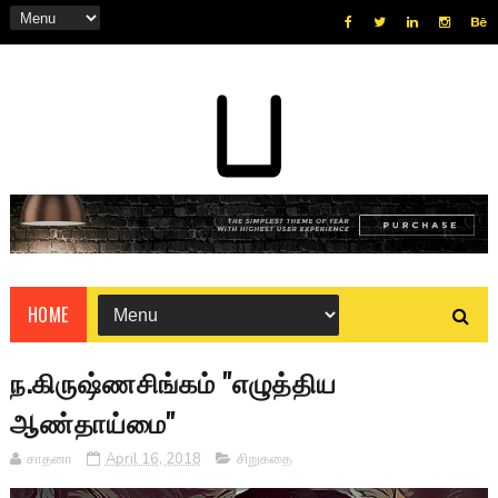
HOME
ந.கிருஷ்ணசிங்கம் ''எழுத்திய
ஆண்தாய்மை''
சாதனா
April 16, 2018
சிறுகதை