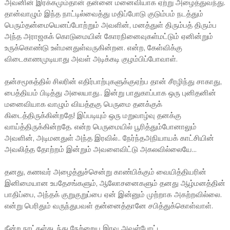
அவனின் இரக்கமும்தான் தன்னை மனைவியாக ஏற்று அழைத்துவந்து.
தான்வாழும் இந்த நாட்டில்வைத்து மதிப்போடு குடும்பம் நடத்தும்
பெரும்தன்மையெனப்போற்றும் அவளின், மனத்துள் திரும்பத் திரும்ப
அந்த அராஜகக் கொடுமையின் கோரநினைவுகள்மட்டும் ஏனின்றும்
உருக்கொண்டு உள்மனதுள்வருகின்றன. என்ற, கேள்விக்கு
விடைகாணமுடியாது அவள் அடிக்கடி குழம்பிப்போவாள்.
தன்சமூகத்தில் சிலரின் எதிர்பாற்புகளுக்குஏற்ப தான் சீரழிந்து சாகாது,
பைத்தியம் பிடித்து அலையாது.. இன்று பாதுகாப்பாக ஒரு புனிதனின்
மனைவியாக வாழும் வியத்தகு பெருமை தனக்குக்
கிடைத்திருக்கின்றதே! இப்படியும் ஒரு மறுவாழ்வு தனக்கு
வாய்த்திருக்கின்றதே. என்ற பெருமையில் பூரித்தும்போனாலும்
அவளின், அடிமனதுள் அந்த இரவில்.. நேர்ந்தஅநியாயக் காட்சியின்
அவலித்த தோற்றம் இன்றும் அவளைவிட்டு அகலவில்லையே...
தனது, கணவர் அழைத்துச்சென்று காண்பிக்கும் வையித்தியரின்
இனிமையான உபதேசங்களும், ஆலோசனைகளும் தனது ஆழ்மனத்தின்
பாதிப்பை, அந்தக் குறுகுறுப்பை ஏன் இன்னும் முற்றாக அகற்றவில்லை.
என்று பெரிதும் வருந்துபவள் தன்னைத்தானே சபித்துக்கொள்வாள்.
நீன்ற நாட்கள்கடந்து நேற்றைய இரவு அவள்போட்ட