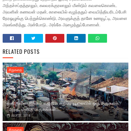
அந்தச்சப்தத்தாலும், கலவரக்குரலாலும் மீண்டும் கவலைகொண்ட
அவளின் கணவன் மதன், காலையில் எழுந்ததும் வையித்தியரிடம்பேசி
நேரஒழுங்கு பெற்றுக்கொண்டு, அவளுக்குத் தானே உணவூட்டி, அவளை
அலங்கரித்து, அன்போடு.. அங்கே அழைத்துப்போனான்.
RELATED POSTS
சிறுகதை
ந.கிருஷ்ணசிங்கம் எழுதிய கறுப்பு யூலையில் ஒரு சிறுகதை
''அந்த, மனித மிருகங்கள்...''
JULY 27, 2018
சிறுகதை