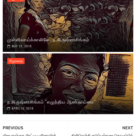
முள்ளிவாய்க்காலிலே.. ந.கிருஷ்ணசிங்கம்
MAY 10, 2018
சிறுகதை
ந.கிருஷ்ணசிங்கம் ''எழுத்திய ஆண்தாய்மை''
APRIL 16, 2018
PREVIOUS
NEXT
விஜயகாந்தை மிரட்டிய மனோவின்
கிளிநொச்சி குடும்பஸ்தரை கொழும்பில்