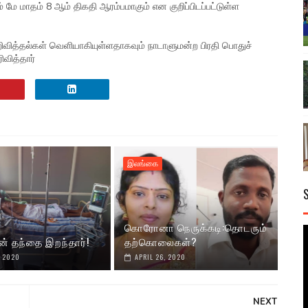
 மே மாதம் 8 ஆம் திகதி ஆரம்பமாகும் என குறிப்பிடப்பட்டுள்ள
ிவித்தல்கள் வெளியாகியுள்ளதாகவும் நாடாளுமன்ற பிரதி பொதுச்
வித்தார்
இலங்கை
கொரோனா நெருக்கடி:தொடரும்
ன் தந்தை இறந்தார்!
தற்கொலைகள்?
, 2020
APRIL 26, 2020
NEXT