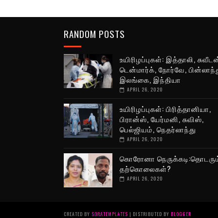
RANDOM POSTS
உயிரிழப்புகள்: இத்தாலி, சுவீடன
டென்மார்க், நோர்வே, பின்லாந்த
இலங்கை, இந்தியா
APRIL 26, 2020
உயிரிழப்புகள்: பிரித்தானியா,
பிரான்ஸ், யேர்மனி, சுவிஸ்,
பெல்ஜியம், நெதர்லாந்து
APRIL 26, 2020
கொரோனா நெருக்கடி:தொடரும
தற்கொலைகள்?
APRIL 26, 2020
CREATED BY
SORATEMPLATES
| DISTRIBUTED BY
BLOGGER