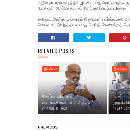
அதில் நாடாளுமன்றத்தில் இரண்டாவது அமர்வு எதிர்வரும்
போதிலும், ஆரம்பிக்கப்படும் நேரம் குறிப்பிடப்படவில்லை.
எனினும் இதற்கு முன்னரும் இதுபோன்ற வர்த்தமானி அற
செயலாளர் நீல் இத்தவல எமது செய்தி சேவைக்குத் தெரி
RELATED POSTS
இலங்கை
இலங்கை
கோப்பாயில் கை
வைக்கவேண்டாம்: சித்தர்?
முருகனி
APRIL 27, 2020
APRIL 27
PREVIOUS