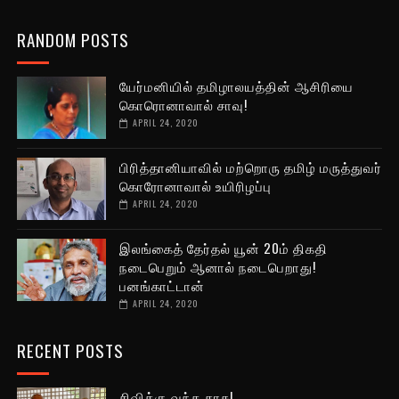
RANDOM POSTS
யேர்மனியில் தமிழாலயத்தின் ஆசிரியை
கொரொனாவால் சாவு!
APRIL 24, 2020
பிரித்தானியாவில் மற்றொரு தமிழ் மருத்துவர்
கொரோனாவால் உயிரிழப்பு
APRIL 24, 2020
இலங்கைத் தேர்தல் யூன் 20ம் திகதி
நடைபெறும் ஆனால் நடைபெறாது!
பனங்காட்டான்
APRIL 24, 2020
RECENT POSTS
சிவிக்கு வந்த காசு!