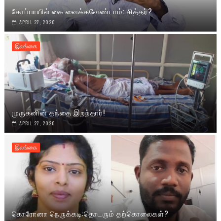
கோப்பாயில் கை வைக்கவேண்டாம்: சித்தர்?
APRIL 27, 2020
இலங்கை
முருகனின் தந்தை இறந்தார்!
APRIL 27, 2020
இலங்கை
கொரோனா நெருக்கடி:தொடரும் தற்கொலைகள்?