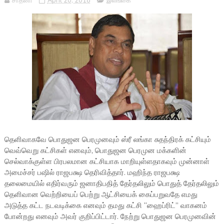
சாதனா
April 20, 2018
இலங்கை
தெளிவாகவே பொதுஜன பெரமுனவும் ஸ்ரீ லங்கா சுதந்திரக் கட்சியும்
வெவ்வெறு கட்சிகள் எனவும், பொதுஜன பெரமுன மக்களின்
செல்வாக்குள்ள பிரபலமான கட்சியாக மாறியுள்ளதாகவும் முன்னாள்
அமைச்சர் பஷில் ராஜபக்ஷ தெரிவித்தார். மஹிந்த ராஜபக்ஷ
தலைமையில் எதிர்வரும் ஜனாதிபதித் தேர்தலிலும் பொதுத் தேர்தலிலும்
தெளிவான வெற்றியைப் பெற்று ஆட்சியைக் கைப்பறுவதே எமது
அடுத்த கட்ட நடவடிக்கை எனவும் தமது கட்சி “ஹைப்ரிட்” வாகனம்
போன்றது எனவும் அவர் குறிப்பிட்டார். நேற்று பொதுஜன பெரமுனவின்