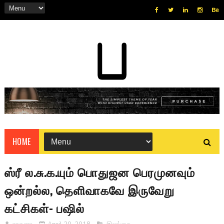
HOME
ஸ்ரீ ல.சு.க.யும் பொதுஜன பெரமுனவும்
ஒன்றல்ல, தெளிவாகவே இருவேறு
கட்சிகள்- பஷில்