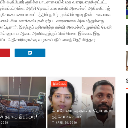
தௌபீக் ஆகியோர் குறித்த பாடசாலையில் மத வரையறைக்குட்பட்ட
கப்பட்டுள்ள அநீதி தொடர்பாக கல்வி அமைச்சர் அகிலவிராஜ்
திருகோணமலை மாவட்டத்தில் தமிழ் முஸ்லிம் உறவு நீண்ட காலமாக
்தினால் சில மனக்கசப்புகள் ஏற்பட காரணமாக அமைந்துள்ளது
காட்டினார். இதற்குப் பதிலளித்த கல்வி அமைச்சர், முஸ்லிம் பெண்
ையில் ஹபாய ஆடை அணிவதற்குப் பிரச்சினை இல்லை. இது
ப்பு அதிகாரிகளுக்கு வழங்கப்படும் எனத் தெரிவித்தார்.
இலங்கை
கொரோனா நெருக்கடி:தொடரும்
ன் தந்தை இறந்தார்!
தற்கொலைகள்?
, 2020
APRIL 26, 2020