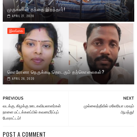
முருகனின் தந்தை இறந்தார்!
APRIL 27, 2020
இலங்கை
கொரோனா நெருக்கடி:தொடரும் தற்கொலைகள்?
APRIL 26, 2020
PREVIOUS
NEXT
வடக்கு, கிழக்கு ஊடகவியலாளர்கள்
முல்லைத்தீவில் மலேரியா பரவும்
நாளை மட்டக்களப்பில் கவனயீர்ப்புப்
ஆபத்து!
போராட்டம்!
POST A COMMENT