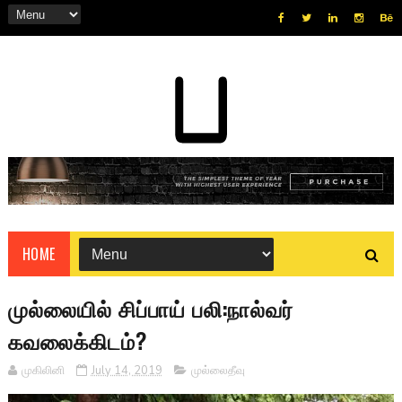
HOME
முல்லையில் சிப்பாய் பலி:நால்வர்
கவலைக்கிடம்?
முகிலினி
July 14, 2019
முல்லைதீவு