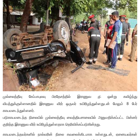
முல்லைத்தீவு கேப்பாபுலவு பிரதேசத்தில் இராணுவ
ஒன்று கவிழ்ந்து
ஜீப்
விபத்துக்குள்ளானதில் இராணுவ வீரர் ஒருவர் உயிரிழந்துள்ளதுடன் மேலும் 8 பேர்
காயமடைந்துள்ளனர்.
படுகாயமடைந்த நிலையில் முல்லைத்தீவு வைத்தியசாலையில் அனுமதிக்கப்பட்ட பின்னர்
குறித்த இராணுவ வீரர் உயிரிழந்துள்ளதாக தெரிவிக்கப்படுகின்றது.
காயமடைந்தவர்களில் நால்வரின் நிலை கவலைக்கிடமாக உள்ளதுடன், ஏனையவர்கள்