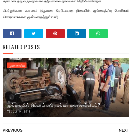
குணமடைந்து வருவதாக வைத்தியசாலை தகவல்கள் தெரிவிக்கின்றன.
விபத்துக்கான காரணம் இதுவரை தெரியவராத நிலையில், முல்லைத்தீவு பொலிஸார்
விசாரணைகளை முன்னெடுத்துள்ளனர்.
RELATED POSTS
முல்லைதீவு
முல்லையில் சிப்பாய் பலி:நால்வர் கவலைக்கிடம்?
JULY 14, 2019
PREVIOUS
NEXT