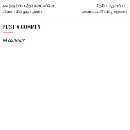
நாவற்குழியில் புத்தர்:கனடாவிலோ
தேசிய பாதுகாப்பம்-
விமானத்திலிருந்து பூமாரி?
புலனாய்வுப்பிரிவிற்கு சலுகை?
POST A COMMENT
NO COMMENTS