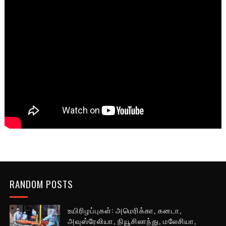
RANDOM POSTS
உயிரிழப்புகள்: அமெரிக்கா, கனடா,
அவுஸ்ரேலியா, நியூசிலாந்து, மலேசியா,