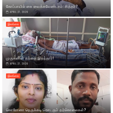
கோப்பாயில் கை வைக்கவேண்டாம்: சித்தர்?
APRIL 27, 2020
இலங்கை
முருகனின் தந்தை இறந்தார்!
APRIL 27, 2020
இலங்கை
கொரோனா நெருக்கடி:தொடரும் தற்கொலைகள்?