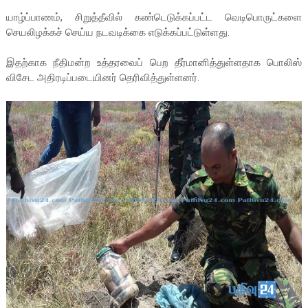
யாழ்ப்பாணம், சிறுத்தீவில் கண்டெடுக்கப்பட்ட வெடிபொருட்களை
செயலிழக்கச் செய்ய நடவடிக்கை எடுக்கப்பட்டுள்ளது.
இதற்காக நீதிமன்ற உத்தரவைப் பெற தீர்மானித்துள்ளதாக பொலிஸ்
விசேட அதிரடிப்படையினர் தெரிவித்துள்ளனர்.