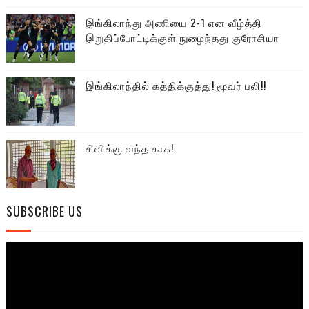
இங்கிலாந்து அணியை 2-1 என வீழ்த்தி
இறுதிப்போட்டிக்குள் நுழைந்தது குரோசியா
இங்கிலாந்தில் கத்திக்குத்து! மூவர் பலி!!
சிவிக்கு வந்த காசு!
SUBSCRIBE US