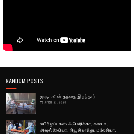
RANDOM POSTS
முருகனின் தந்தை இறந்தார்!
APRIL 27, 2020
உயிரிழப்புகள்: அமெரிக்கா, கனடா,
அவுஸ்ரேலியா, நியூசிலாந்து, மலேசியா,