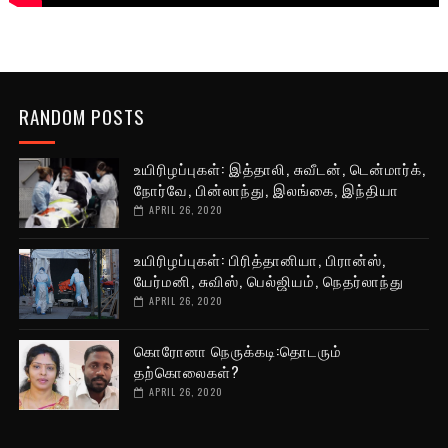
RANDOM POSTS
உயிரிழப்புகள்: இத்தாலி, சுவீடன், டென்மார்க்,
நோர்வே, பின்லாந்து, இலங்கை, இந்தியா
APRIL 26, 2020
உயிரிழப்புகள்: பிரித்தானியா, பிரான்ஸ்,
யேர்மனி, சுவிஸ், பெல்ஜியம், நெதர்லாந்து
APRIL 26, 2020
கொரோனா நெருக்கடி:தொடரும்
தற்கொலைகள்?
APRIL 26, 2020