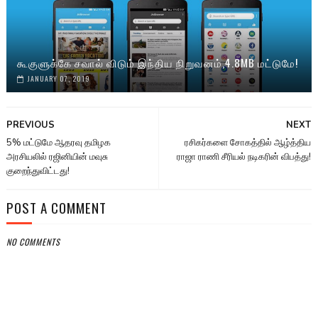
கூகுளுக்கே சவால் விடும் இந்திய நிறுவனம்,4.8MB மட்டுமே!
JANUARY 07, 2019
PREVIOUS
NEXT
5% மட்டுமே ஆதரவு தமிழக
ரசிகர்களை சோகத்தில் ஆழ்த்திய
அரசியலில் ரஜினியின் மவுசு
ராஜா ராணி சீரியல் நடிகரின் விபத்து!
குறைந்துவிட்டது!
POST A COMMENT
NO COMMENTS