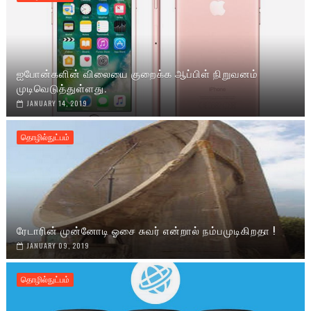
ஐபோன்களின் விலையை குறைக்க ஆப்பிள் நிறுவனம்
முடிவெடுத்துள்ளது.
JANUARY 14, 2019
தொழில்நுட்பம்
ரேடாரின் முன்னோடி ஓசை சுவர் என்றால் நம்பமுடிகிறதா !
JANUARY 09, 2019
தொழில்நுட்பம்