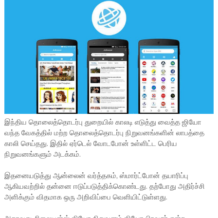
இந்திய தொலைத்தொடர்பு துறையில் காலடி எடுத்து வைத்த ஜியோ
வந்த வேகத்தில் மற்ற தொலைத்தொடர்பு நிறுவனங்களின் லாபத்தை
காலி செய்தது. இதில் ஏர்டெல் வோடபோன் உள்ளிட்ட பெரிய
நிறுவனங்களும் அடக்கம்.
இதனையடுத்து ஆன்லைன் வர்த்தகம், ஸ்மார்ட்போன் தயாரிப்பு
ஆகியவற்றில் தன்னை ஈடுப்படுத்திக்கொண்டது. தற்போது அதிர்ச்சி
அளிக்கும் விதமாக ஒரு அறிவிப்பை வெளியிட்டுள்ளது.