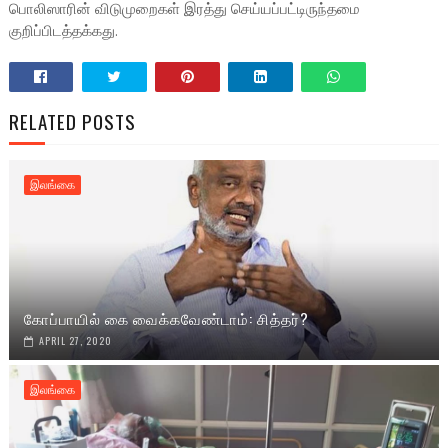
பொலிஸாரின் விடுமுறைகள் இரத்து செய்யப்பட்டிருந்தமை
குறிப்பிடத்தக்கது.
RELATED POSTS
இலங்கை
கோப்பாயில் கை வைக்கவேண்டாம்: சித்தர்?
APRIL 27, 2020
இலங்கை