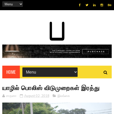
HOME
யாழில் பொலிஸ் விடுமுறைகள் இரத்து
சாதனா
August 02, 2018
இலங்கை