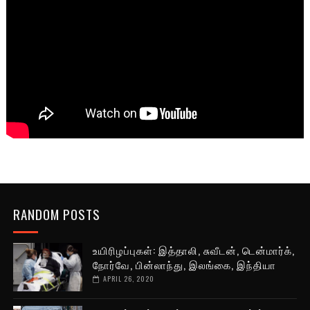
RANDOM POSTS
உயிரிழப்புகள்: இத்தாலி, சுவீடன், டென்மார்க்,
நோர்வே, பின்லாந்து, இலங்கை, இந்தியா
APRIL 26, 2020