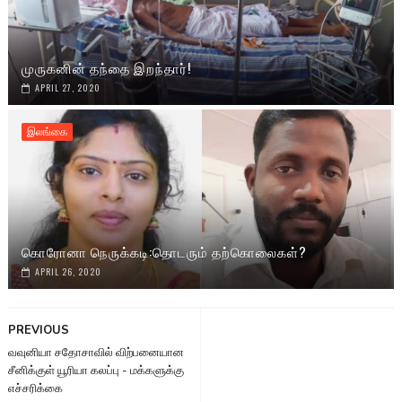
முருகனின் தந்தை இறந்தார்!
APRIL 27, 2020
இலங்கை
கொரோனா நெருக்கடி:தொடரும் தற்கொலைகள்?
APRIL 26, 2020
PREVIOUS
வவுனியா சதோசாவில் விற்பனையான
சீனிக்குள் யூரியா கலப்பு - மக்களுக்கு
எச்சரிக்கை