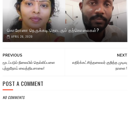
கொரோனா நெருக்கடி:தொடரும் தற்கொலைகள்?
APRIL 26, 2020
PREVIOUS
NEXT
மூடப்படும் நிலையில் தெல்லிப்பளை
எதிர்க்கட்சித்தலைவர் குறித்த முடிவு
புற்றுநோய் வைத்தியசாலை!
நாளை !
POST A COMMENT
NO COMMENTS