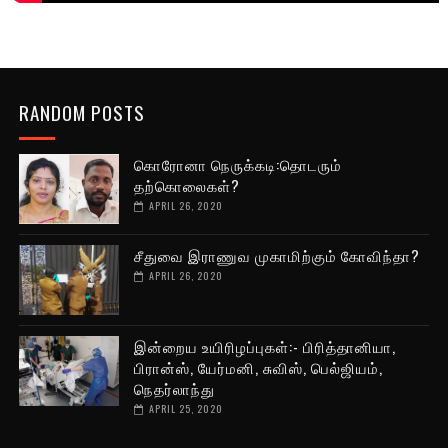
RANDOM POSTS
கொரோனா நெருக்கடி:தொடரும்
தற்கொலைகள்?
APRIL 26, 2020
சீதுவை இராணுவ முகாமிற்கும் கோவிந்தா?
APRIL 26, 2020
இன்றைய உயிரிழப்புகள்:- பிரித்தானியா,
பிரான்ஸ், யேர்மனி, சுவிஸ், பெல்ஜியம்,
நெதர்லாந்து
APRIL 25, 2020