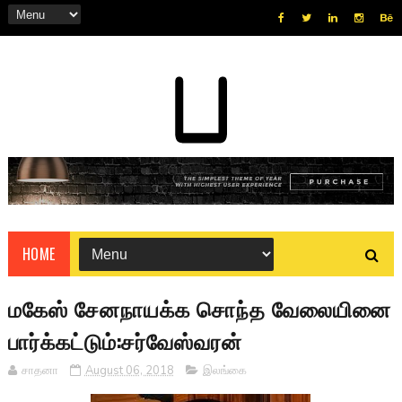
HOME
மகேஸ் சேனநாயக்க சொந்த வேலையினை
பார்க்கட்டும்:சர்வேஸ்வரன்
சாதனா
August 06, 2018
இலங்கை