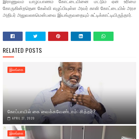
இராணுவம் யாழ்ப்பாணம் கோட்டையினை மட்டும் ஏன் உரிமை
கோருகின்றதென கேள்வி எழுப்பியுள்ள அவர் காலி கோட்டையில் அரச
அதிபர் அலுவலகமென்பவை இயங்குவதையும் சுட்டிக்காட்டியிருந்தார்.
RELATED POSTS
இலங்கை
கோப்பாயில் கை வைக்கவேண்டாம்: சித்தர்?
APRIL 27, 2020
இலங்கை