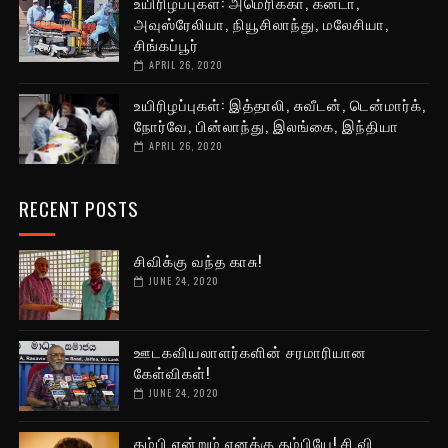
உயிரிழப்புகள்: அமெரிக்கா, கனடா,
அவுஸ்ரேலியா, நியூசிலாந்து, மலேசியா,
சிங்கப்பூர்
APRIL 26, 2020
உயிரிழப்புகள்: இத்தாலி, சுவீடன், டென்மார்க்,
நோர்வே, பின்லாந்து, இலங்கை, இந்தியா
APRIL 26, 2020
RECENT POSTS
சிவிக்கு வந்த காசு!
JUNE 24, 2020
ஊடகவியலாளர்களின் சரமாரியான
கேள்விகள்!
JUNE 24, 2020
தம்பி என்றும் எனக்கு தம்பியே! சி.வி