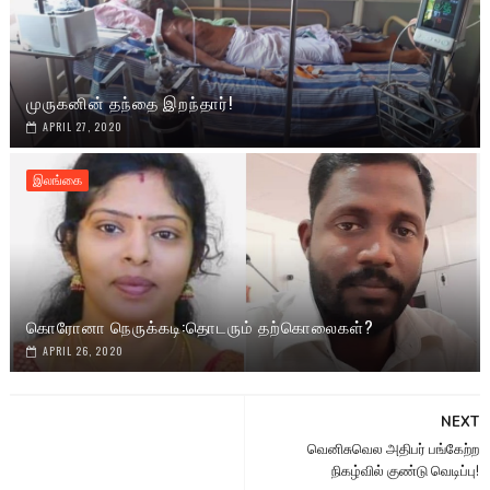
முருகனின் தந்தை இறந்தார்!
APRIL 27, 2020
இலங்கை
கொரோனா நெருக்கடி:தொடரும் தற்கொலைகள்?
APRIL 26, 2020
NEXT
வெனிசுவெல அதிபர் பங்கேற்ற
நிகழ்வில் குண்டு வெடிப்பு!