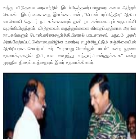
வந்து விடுதலை வரலாற்றில் இடம்பிடித்தவர்.பல்துறை கலை ஆற்றல்
கொண்ட இவர் வைகறை, இலங்கை மண் , "பொன் பரப்பித்தீவு" ஆகிய
வானொலி தொடர் நாடகங்களையும் தனி நாடகங்களையும் உருவாக்கி
வழங்கியிருந்தார். விடுதலைக் கருத்துக்களை விதைப்பதற்காக அரங்க
நாடகங்களும் பொன்.கணேசமூர்த்தியினால் பாடசாலைப் பருவம் முதல்
அரங்கேற்றப்பட்டுள்ளன.தமிழின உணர்வு எழுச்சியூட்டும் சஞ்சிகையின்
ஆசிரியராக செயற்பட்டவர். "வரலாறு சொல்லும் பாடம்" என்ற நூலை
உருவாக்குவதில் தீவிரமாக உழைத்து வந்தார்."மண்ணுக்காக" என்ற
முழுநீள திரைப்படத்தையும் இவர் உருவாக்கினார்.