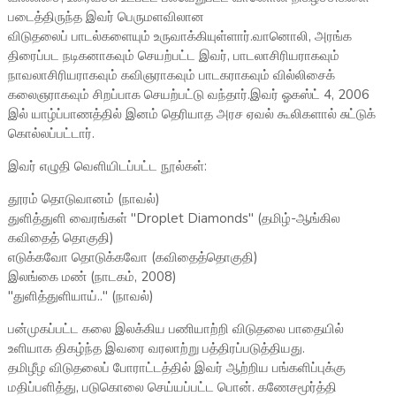
படைத்திருந்த இவர் பெருமளவிலான
விடுதலைப் பாடல்களையும் உருவாக்கியுள்ளார்.வானொலி, அரங்க
திரைப்பட நடிகனாகவும் செயற்பட்ட இவர், பாடலாசிரியராகவும்
நாவலாசிரியராகவும் கவிஞராகவும் பாடகராகவும் வில்லிசைக்
கலைஞராகவும் சிறப்பாக செயற்பட்டு வந்தார்.இவர் ஓகஸ்ட் 4, 2006
இல் யாழ்ப்பாணத்தில் இனம் தெரியாத அரச ஏவல் கூலிகளால் சுட்டுக்
கொல்லப்பட்டார்.
இவர் எழுதி வெளியிடப்பட்ட நூல்கள்:
தூரம் தொடுவானம் (நாவல்)
துளித்துளி வைரங்கள் "Droplet Diamonds" (தமிழ்-ஆங்கில
கவிதைத் தொகுதி)
எடுக்கவோ தொடுக்கவோ (கவிதைத்தொகுதி)
இலங்கை மண் (நாடகம், 2008)
"துளித்துளியாய்.." (நாவல்)
பன்முகப்பட்ட கலை இலக்கிய பணியாற்றி விடுதலை பாதையில்
உளியாக திகழ்ந்த இவரை வரலாற்று பத்திரப்படுத்தியது.
தமிழீழ விடுதலைப் போராட்டத்தில் இவர் ஆற்றிய பங்களிப்புக்கு
மதிப்பளித்து, படுகொலை செய்யப்பட்ட பொன். கணேசமூர்த்தி