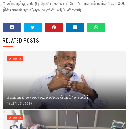
அவர்களுக்கு தமிழீழ தேசிய தலைவர் வே. பிரபாகரன் மார்ச் 15, 2008
இல் மாமனிதர் விருது வழங்கி மதிப்பளித்தார்
RELATED POSTS
இலங்கை
கோப்பாயில் கை வைக்கவேண்டாம்: சித்தர்?
APRIL 27, 2020
இலங்கை