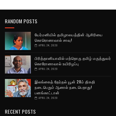
RANDOM POSTS
யேர்மனியில் தமிழாலயத்தின் ஆசிரியை
கொரொனாவால் சாவு!
APRIL 24, 2020
பிரித்தானியாவில் மற்றொரு தமிழ் மருத்துவர்
கொரோனாவால் உயிரிழப்பு
APRIL 24, 2020
இலங்கைத் தேர்தல் யூன் 20ம் திகதி
நடைபெறும் ஆனால் நடைபெறாது!
பனங்காட்டான்
APRIL 24, 2020
RECENT POSTS