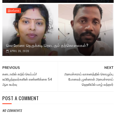
இலங்கை
கொரோனா நெருக்கடி:தொடரும் தற்கொலைகள்?
APRIL 26, 2020
PREVIOUS
NEXT
கனடாவில் கடும் வெப்பம்!
அமைச்சராய் வாகனத்தில் கொழும்பு
உயிரிழந்தவர்களின் எண்ணிக்கை 54
போனவர் முன்னாள் அமைச்சராய்
ஆக உயர்வு
ஹெலியில் யாழ் வந்தார்
POST A COMMENT
NO COMMENTS