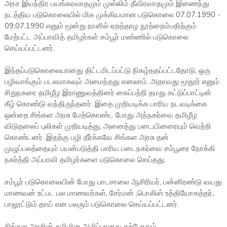
அரச இயந்திர பயங்கரவாதமும் முஸ்லிம் தீவிரவாதமும் இணைந்து
நடத்திய படுகொலையில் மிக முக்கியமான படுகொலை 07.07.1990 -
09.07.1990 எனும் மூன்று நாளில் ஏறத்தாழ நூற்றைம்பதிற்கும்
மேற்பட்ட அப்பாவித் தமிழர்கள் சம்பூர் மண்ணில் படுகொலை
செய்யப்பட்டனர்.
இந்தப்படுகொலையானது திட்டமிடப்பட்டு நிகழ்ததப்பட்டதோடு, ஒரு
பழிவாங்கும் படலமாகவும் அமைந்தது எனலாம். அதாவது மூதூர் எனும்
சிறுநகரை தமிழீழ இராணுவத்தினர் கைப்பற்றி தமது கட்டுப்பாட்டின்
கீழ் கொண்டு வந்திருந்தனர். இதை முறியடிக்க பாரிய நடவடிக்கை
ஒன்றை சிங்கள அரசு மேற்கொண்ட போது அந்நகர்வை தமிழீழ
விடுதலைப் புலிகள் முறியடித்து, அனைத்து படையினரையும் வெற்றி
கொண்டனர். இதற்கு பழி தீர்க்கவே சிங்கள அரசு தன்
முழுப்பலத்தையும் பயன்படுத்தி பாரிய படைநகர்வை சம்பூரை நோக்கி
நகர்த்தி அப்பாவி தமிழர்களை படுகொலை செய்தது.
சம்பூர் படுகொலையின் போது பாடசாலை ஆசிரியர், பன்னிரண்டு வயது
மாணவன் உட்பட பல மாணவர்கள், சேர்மன் ,பொலிஸ் உத்தியோகத்தர்,
பாலூட்டும் தாய் என பலரும் படுகொலை செய்யப்பட்டனர்.
சிங்கள அரசின் தமிழின அழிப்பானது தற்போதும்