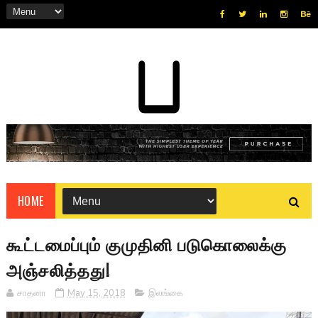
HOME
கூட்டமைப்பும் குமுதினி படுகொலைக்கு
அஞ்சலித்தது!
சாதனா
May 15, 2018
இலங்கை