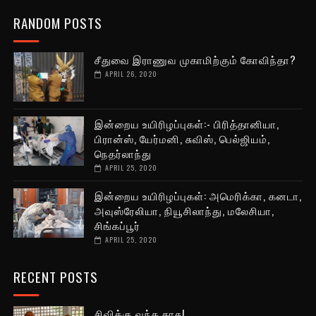
RANDOM POSTS
சீதுவை இராணுவ முகாமிற்கும் கோவிந்தா?
APRIL 26, 2020
இன்றைய உயிரிழப்புகள்:- பிரித்தானியா,
பிரான்ஸ், யேர்மனி, சுவிஸ், பெல்ஜியம்,
நெதர்லாந்து
APRIL 25, 2020
இன்றைய உயிரிழப்புகள்: அமெரிக்கா, கனடா,
அவுஸ்ரேலியா, நியூசிலாந்து, மலேசியா,
சிங்கப்பூர்
APRIL 25, 2020
RECENT POSTS
சிவிக்கு வந்த காசு!