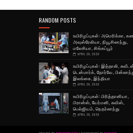
RANDOM POSTS
உயிரிழப்புகள்: அமெரிக்கா, க
அவுஸ்ரேலியா, நியூசிலாந்து,
மலேசியா, சிங்கப்பூர்
APRIL 26, 2020
உயிரிழப்புகள்: இத்தாலி, சுவீடன
டென்மார்க், நோர்வே, பின்லாந்த
இலங்கை, இந்தியா
APRIL 26, 2020
உயிரிழப்புகள்: பிரித்தானியா,
பிரான்ஸ், யேர்மனி, சுவிஸ்,
பெல்ஜியம், நெதர்லாந்து
APRIL 26, 2020