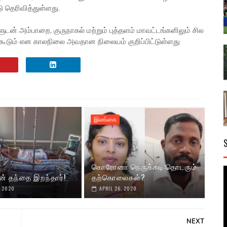
தெரிவித்துள்ளது.
் அம்பாறை, குருநாகல் மற்றும் புத்தளம் மாவட்டங்களிலும் சில
க்கூடும் என காலநிலை அவதான நிலையம் குறிப்பிட்டுள்ளது
இலங்கை
கொரோனா நெருக்கடி:தொடரும்
ன் தந்தை இறந்தார்!
தற்கொலைகள்?
, 2020
APRIL 26, 2020
NEXT