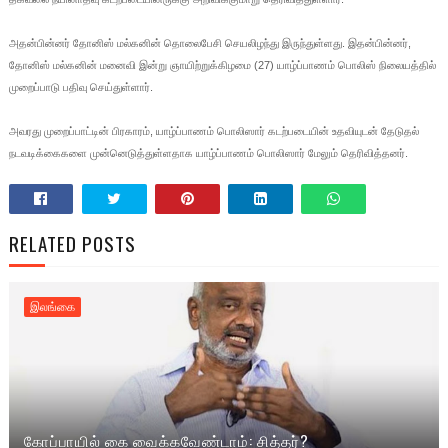
அதன்பின்னர் தோனிஸ் மல்கனின் தொலைபேசி செயலிழந்து இருந்துள்ளது.
இதன்பின்னர்,
தோனிஸ் மல்கனின் மனைவி இன்று ஞாயிற்றுக்கிழமை (27) யாழ்ப்பாணம் பொலிஸ் நிலையத்தில்
முறைப்பாடு பதிவு செய்துள்ளார்.
அவரது முறைப்பாட்டின் பிரகாரம், யாழ்ப்பாணம் பொலிஸார் கடற்படையின் உதவியுடன் தேடுதல்
நடவடிக்கைகளை முன்னெடுத்துள்ளதாக யாழ்ப்பாணம் பொலிஸார் மேலும் தெரிவித்தனர்.
RELATED POSTS
இலங்கை
கோப்பாயில் கை வைக்கவேண்டாம்: சித்தர்?