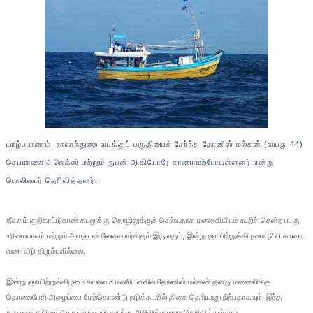
யாழ்பபாணம், நாவாந்துறை வடக்குப் பகுதியைச் சேர்ந்த தோனிஸ் மல்கன் (வயது 44)
செபமாலை அலெக்ஸ் மற்றும் ரூபன் ஆகியோரே காணாமற்போயுள்ளனர் என்று
பொலிஸார் தெரிவித்தனர்.
தீவகம் குறிகாட்டுவான் கடலுக்கு தொழிலுக்குச் செல்வதாக மனைவியிடம் கூறிச் சென்ற படகு
உரிமையாளர் மற்றும் அவருடன் வேலைபார்க்கும் இருவரும், இன்று ஞாயிற்றுக்கிழமை (27) காலை
வரை வீடு திரும்பவில்லை.
இன்று ஞாயிற்றுக்கிழமை காலை 8 மணியளவில் தோனிஸ் மல்கன் தனது மனைவிக்கு
தொலைபேசி அழைப்பை மேற்கொண்டு நடுக்கடலில் திசை தெரியாது நிற்பதாகவும், இந்த
தகவலை நயினாதீவு கடற்படையினருக்கு அறிவிக்குமாறு தெரிவித்துள்ளார்.