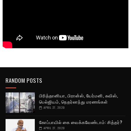
RANDOM POSTS
பிரித்தானியா, பிரான்ஸ், யேர்மனி, சுவிஸ்,
பெல்ஜியம், நெதர்லாந்து மரணங்கள்
APRIL 27, 2020
கோப்பாயில் கை வைக்கவேண்டாம்: சித்தர்?
APRIL 27, 2020