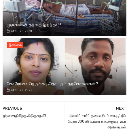
முருகனின் தந்தை இறந்தார்!
APRIL 27, 2020
இலங்கை
கொரோனா நெருக்கடி:தொடரும் தற்கொலைகள்?
APRIL 26, 2020
PREVIOUS
NEXT
இரணைதீவிற்கு கிடுகு உதவி!
அவன்ட் கார்ட் தலைவரிடம் கையூட்டுப்
பெற்ற 300 சிறிலங்கா காவல்துறை உயர்
அதிகாரிகள்