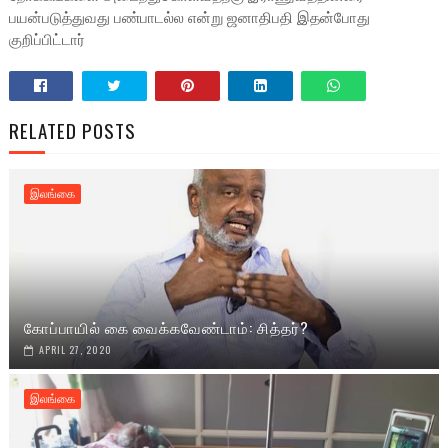
பயன்படுத்துவது பண்பாடல்ல என்று ஜனாதிபதி இதன்போது
குறிப்பிட்டார்
RELATED POSTS
இலங்கை
கோப்பாயில் கை வைக்கவேண்டாம்: சித்தர்?
APRIL 27, 2020
இலங்கை