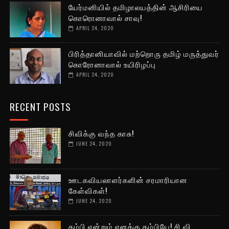
யேர்மனியில் தமிழாலயத்தின் ஆசிரியை
கொரொனாவால் சாவு!
APRIL 24, 2020
பிரித்தானியாவில் மற்றொரு தமிழ் மருத்துவர்
கொரோனாவால் உயிரிழப்பு
APRIL 24, 2020
RECENT POSTS
சிவிக்கு வந்த காசு!
JUNE 24, 2020
ஊடகவியலாளர்களின் சரமாரியான
கேள்விகள்!
JUNE 24, 2020
தம்பி என்றும் எனக்கு தம்பியே! சி.வி