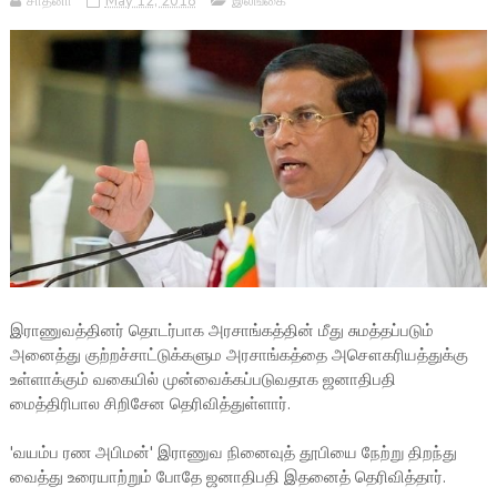
சாதனா
May 12, 2018
இலங்கை
இராணுவத்தினர் தொடர்பாக அரசாங்கத்தின் மீது சுமத்தப்படும்
அனைத்து குற்றச்சாட்டுக்களும அரசாங்கத்தை அசௌகரியத்துக்கு
உள்ளாக்கும் வகையில் முன்வைக்கப்படுவதாக ஜனாதிபதி
மைத்திரிபால சிறிசேன தெரிவித்துள்ளார்.
'வயம்ப ரண அபிமன்' இராணுவ நினைவுத் தூபியை நேற்று திறந்து
வைத்து உரையாற்றும் போதே ஜனாதிபதி இதனைத் தெரிவித்தார்.