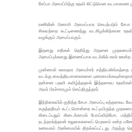
சேப்பா அமைப்பிற்கு உதவி கிட்டுமென வடமாகாண முத
ரணிலின் பினாமி அமைப்பாக செயற்படும் சேபா ந
சிலவற்றை கூட்டிணைத்து வடகிழக்கிற்கான உதவியெ
வழங்கும் அமைப்பாகும்.
இதனது சதிகள் தெரிந்து அதனை முதலமைச்சர்
அமைப்புக்களது இணைப்பாக வடக்கில் கால் ஊன்ற அவ
முன்னாள் சுகாதார அமைச்சர் சத்தியலிங்கத்தை 
வடக்கு வைத்தியசாலைகளை புனரமைக்கவுள்ளதாக பிர
தன்னை பதவி கவிழ்த்ததால் இத்தகைய உதவிகள் 
அவர் பிரச்சாரமும் செய்திருந்தார்.
இந்நிலையில் குறித்த சேபா அமைப்பு எத்தகைய வே
கருத்தறியும் கூட்டமொன்றை கூட்டியிருந்த முதலமை
கிடைப்பதும் கிடைக்காமல் போய்விடுமோ, மத்த
நடந்தால்த்தான் சலுகைகளைப் பெறலாம் என்ற மனோந
உணவகம் அண்மையில் திறக்கப்பட்டது. அதற்கு த