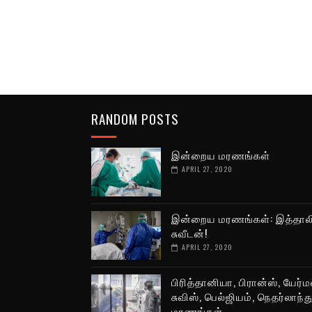
RANDOM POSTS
இன்றைய மரணங்கள்
APRIL 27, 2020
இன்றைய மரணங்கள்: இத்தால
சுவீடன்!
APRIL 27, 2020
பிரித்தானியா, பிரான்ஸ், யேர்ம
சுவிஸ், பெல்ஜியம், நெதர்லாந்த
மரணங்கள்