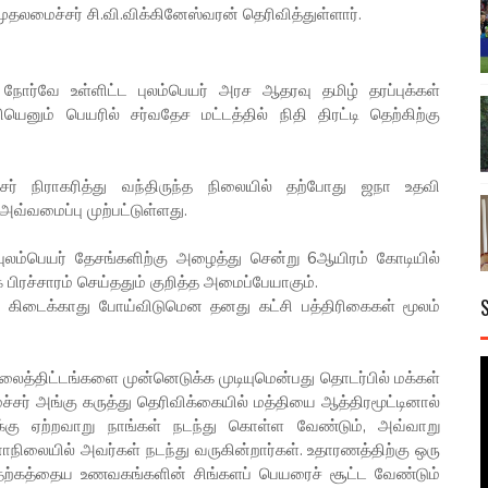
லமைச்சர் சி.வி.விக்கினேஸ்வரன் தெரிவித்துள்ளார்.
ோர்வே உள்ளிட்ட புலம்பெயர் அரச ஆதரவு தமிழ் தரப்புக்கள்
னும் பெயரில் சர்வதேச மட்டத்தில் நிதி திரட்டி தெற்கிற்கு
 நிராகரித்து வந்திருந்த நிலையில் தற்போது ஜநா உதவி
்வமைப்பு முற்பட்டுள்ளது.
புலம்பெயர் தேசங்களிற்கு அழைத்து சென்று 6ஆயிரம் கோடியில்
ச்சாரம் செய்ததும் குறித்த அமைப்பேயாகும்.
கிடைக்காது போய்விடுமென தனது கட்சி பத்திரிகைகள் மூலம்
லைத்திட்டங்களை முன்னெடுக்க முடியுமென்பது தொடர்பில் மக்கள்
ச்சர் அங்கு கருத்து தெரிவிக்கையில் மத்தியை ஆத்திரமூட்டினால்
ிக்கு ஏற்றவாறு நாங்கள் நடந்து கொள்ள வேண்டும், அவ்வாறு
ிலையில் அவர்கள் நடந்து வருகின்றார்கள். உதாரணத்திற்கு ஒரு
ெற்கத்தைய உணவகங்களின் சிங்களப் பெயரைச் சூட்ட வேண்டும்