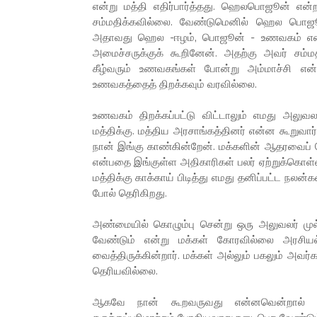
என்று மத்தி எதிர்பார்த்தது. ஹெலபொஜூன் என்ற
சம்மதிக்கவில்லை. வேண்டுமெனில் ஹெல பொஜூன
அதாவது ஹெல -ஈழம், பொஜூன் - உணவகம் என்ற
அமைச்சருக்குக் கூறினேன். அதற்கு அவர் சம்
கீழ்வரும் உணவகங்கள் போன்று அம்மாச்சி என்
உணவகத்தைத் திறக்கவும் வரவில்லை.
உணவகம் திறக்கப்பட்டு விட்டாலும் எமது அலுவ
மத்திக்கு. மத்திய அரசாங்கத்தினர் என்ன கூறு
நான் இங்கு காண்கின்றேன். மக்களின் ஆதரவைப் பெ
என்பதை இங்குள்ள அதிகாரிகள் பலர் ஏற்றுக்கொள்வ
மத்திக்கு காக்காய் பிடித்து எமது தனிப்பட்ட நலன
போல் தெரிகிறது.
அண்மையில் கொழும்பு சென்று ஒரு அலுவலர் முல
வேண்டும் என்று மக்கள் கோரவில்லை அரசியல்
வைத்திருக்கின்றார். மக்கள் அல்லும் பகலும் அவ
தெரியவில்லை.
ஆகவே நான் கூறவருவது என்னவென்றால் தே