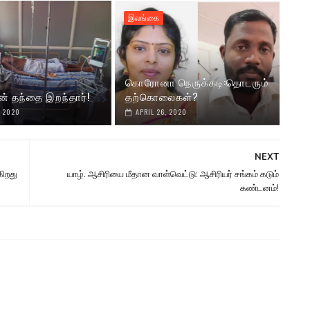
இலங்கை
கொரோனா நெருக்கடி:தொடரும்
ன் தந்தை இறந்தார்!
தற்கொலைகள்?
, 2020
APRIL 26, 2020
NEXT
ிறது
யாழ். ஆசிரியை மீதான வாள்வெட்டு: ஆசிரியர் சங்கம் கடும்
கண்டனம்!