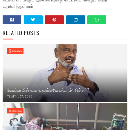
கட்சியினர் பலரும் இதனை மறந்து விட்டனர்.” என்றும் அவர்
தெரிவித்துள்ளார்.
RELATED POSTS
இலங்கை
கோப்பாயில் கை வைக்கவேண்டாம்: சித்தர்?
APRIL 27, 2020
இலங்கை