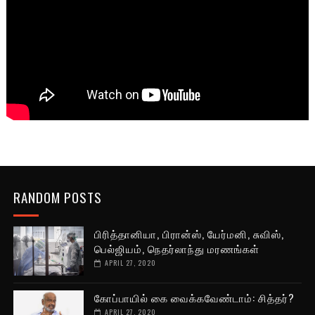
RANDOM POSTS
பிரித்தானியா, பிரான்ஸ், யேர்மனி, சுவிஸ்,
பெல்ஜியம், நெதர்லாந்து மரணங்கள்
APRIL 27, 2020
கோப்பாயில் கை வைக்கவேண்டாம்: சித்தர்?
APRIL 27, 2020