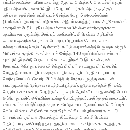
நம்பிக்கையில்லா பிரேரணைக்கு ஆதரவு அளித்த 6 அமைச்சர்களும்
புதிய அமைச்சரவையில் இடம்பெறமாட்டார்கள். அவர்களுக்குப்
பதிலாக, சுதந்திரக் கட்சியைச் சேர்ந்த வேறு 6 அமைச்சர்கள்
நியமிக்கப்படுவார்கள். சிறிலங்கா அதிபர் மைத்திரிபபால சிறிசேனவின்
உத்தரவின் பேரில், புதிய அமைச்சரவையில் அமைச்சர்களுக்கான
பதவிகளை ஒதுக்கீடு செய்யும் பணிகளில், சிறிலங்கா அதிபரின்
செயலர் ஒஸ்ரின் பெர்னான்டோவும், பிரதமரின் செயலர் சமன்
எக்கநாயக்கவும் ஈடுபட்டுள்ளனர். கூட்டு அரசாங்கத்தில், ஐதேக மற்றும்
சிறிலங்கா சுதந்திரக் கட்சியைச் சேர்ந்த 148 உறுப்பினர்கள் உள்ளனர்.
மூன்றில் இரண்டு பெரும்பான்மைக்கு இரண்டு இடங்கள் தான்
தேவைப்படுகிறது. புத்தாண்டுக்குப் பின்னர் நாடாளுமன்றம் கூடும்
போது, திலங்க சுமதிபாலவுக்குப் பதிலாக, புதிய பிரதி சபாநாயகர்
தெரிவு செய்யப்படுவார். 2015 அதிபர் தேர்தல் முடிந்த கையுடன்
நாடாளுமன்றத் தேர்தலை நடத்தியிருந்தால், ஐதேக மூன்றில் இரண்டு
பெரும்பான்மையைப் பெற்றிருக்க முடியும். தோல்வியால் துவண்டு போய்
அப்போது, பசில் அமெரிக்காவுக்கு போயிருந்தார். மகிந்த தங்காலையில்
உள்ள கார்ல்டன் இல்லத்தில் முடங்கியிருந்தார். ஆனால் ரணில் அப்படிச்
செய்யவில்லை. சிறிலங்கா சுதந்திரக் கட்சியுடன் இணைந்து கூட்டு
அரசாங்கம் ஒன்றை அமைக்கும் திட்டத்தை அவர் சிறிலங்கா
அதிபரிடம் முன்மொழிந்தார். துரதிஷ்டவசமாக சிறிலங்கா சுதந்திரக்