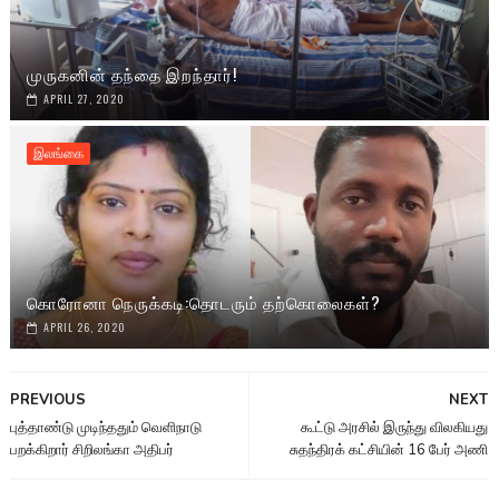
முருகனின் தந்தை இறந்தார்!
APRIL 27, 2020
இலங்கை
கொரோனா நெருக்கடி:தொடரும் தற்கொலைகள்?
APRIL 26, 2020
PREVIOUS
NEXT
புத்தாண்டு முடிந்ததும் வெளிநாடு
கூட்டு அரசில் இருந்து விலகியது
பறக்கிறார் சிறிலங்கா அதிபர்
சுதந்திரக் கட்சியின் 16 பேர் அணி