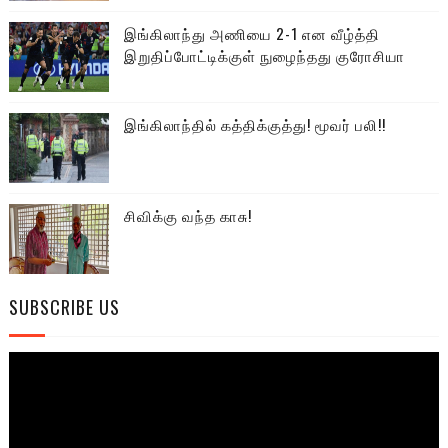
இங்கிலாந்து அணியை 2-1 என வீழ்த்தி
இறுதிப்போட்டிக்குள் நுழைந்தது குரோசியா
இங்கிலாந்தில் கத்திக்குத்து! மூவர் பலி!!
சிவிக்கு வந்த காசு!
SUBSCRIBE US