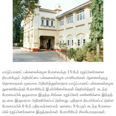
யாழ்ப்­பா­ணப் பல்­க­லைக்­க­ழக பேர­வைக்கு 15 பேர் உறுப்­பி­னர்­களை
நியமிக்கும் அறி­விப்பை பல்­க­லைக்­க­ழக மானி­யங்­கள் ஆணைக்­குழு
தொலை­ந­கல் மூல­மாக அறி­வித்­துள்ளதாக யாழ்ப்­பா­ணப் பல்­க­லைக்­க­ழக
துணை­வேந்­தர் பேரா­சி­ரி­யர் இ.விக்­னேஸ்­வ­ரன் தெரி­வித்­தார். கடந்த
பேர­வை­யில் ஒரு­வ­ராக இருந்த சிங்­கள உறுப்­பி­னர் எண்­ணிக்கை இந்­தத்
தடவை இரு­வ­ராக அதி­க­ரிக்­கப்­பட்­டுள்­ளது. புதிதாக நியமிக்கப்பட்டுள்ள
பேர­வை­யில் 6 பேர் புதி­ய­வர்­களாவர். ஏனைய 9 பேரும் கடந்த பேர­வை­
யில் உறுப்­பி­னர்­க­ளாக இருந்­த­வர்­கள். பேரா­சி­ரி­யர் சிவ­யோ­க­நா­தன்,