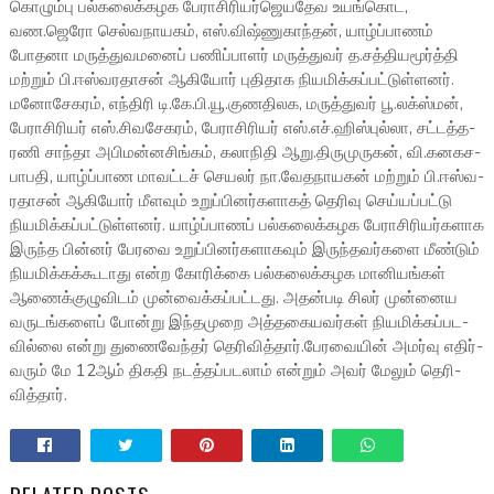
கொழும்பு பல்­க­லைக்­க­ழக பேரா­சி­ரி­யர்­ஜெ­ய­தேவ உயங்­கொட,
வண.ஜெரோ செல்­வ­நா­ய­கம், எஸ்.விஷ்­ணு­காந்­தன், யாழ்ப்­பா­ணம்
போதனா மருத்­து­வ­ம­னைப் பணிப்­பா­ளர் மருத்­து­வர் த.சத்­தி­ய­மூர்த்தி
மற்­றும் பி.ஈஸ்­வ­ர­தா­சன் ஆகி­யோர் புதி­தாக நிய­மிக்­கப்­பட்­டுள்­ள­னர்.
மனோ­சே­க­ரம், எந்­திரி டி.கே.பி.யூ.குண­தி­லக, மருத்­து­வர் பூ.லக்ஸ்­மன்,
பேரா­சி­ரி­யர் எஸ்.சிவ­சே­க­ரம், பேரா­சி­ரி­யர் எஸ்.எச்.ஹிஸ்­புல்லா, சட்­டத்­த­
ரணி சாந்தா அபி­மன்­ன­சிங்­கம், கலா­நி­தி­ ஆறு.திரு­மு­ரு­கன், வி.கன­க­ச­
பா­பதி, யாழ்ப்­பாண மாவட்­டச் செய­லர் நா.வேத­நா­ய­கன் மற்­றும் பி.ஈஸ்­வ­
ர­தா­சன் ஆகி­யோர் மீள­வும் உறுப்­பி­னர்­க­ளா­கத் தெரிவு செய்­யப்­பட்டு
நிய­மிக்­கப்­பட்­டுள்­ள­னர். யாழ்ப்­பா­ணப் பல்­க­லைக்­க­ழக பேரா­சி­ரி­யர்­க­ளாக
இருந்த பின்­னர் பேரவை உறுப்­பி­னர்­க­ளா­க­வும் இருந்­த­வர்­களை மீண்­டும்
நிய­மிக்­கக்­கூ­டாது என்ற கோரிக்கை பல்­க­லைக்­க­ழக மானி­யங்­கள்
ஆணைக்­கு­ழு­வி­டம் முன்­வைக்­கப்­பட்­டது. அதன்­படி சிலர் முன்­னைய
வரு­டங்­க­ளைப் போன்று இந்­த­முறை அத்­த­கை­ய­வர்­கள் நிய­மிக்­கப்­ப­ட­
வில்லை என்று துணை­வேந்­தர்­ தெ­ரி­வித்­தார்.பேர­வை­யின் அமர்வு எதிர்­
வ­ரும் மே 12ஆம் திகதி நடத்­தப்­ப­ட­லாம் என்­றும் அவர் மேலும் தெரி­
வித்­தார்.