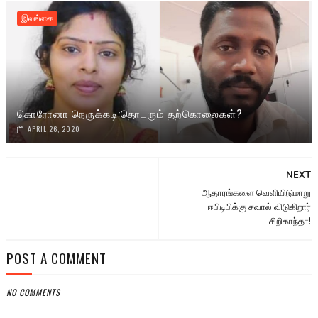
இலங்கை
கொரோனா நெருக்கடி:தொடரும் தற்கொலைகள்?
APRIL 26, 2020
NEXT
ஆதாரங்களை வெளியிடுமாறு
ஈபிடிபிக்கு சவால் விடுகிறார்
சிறிகாந்தா!
POST A COMMENT
NO COMMENTS