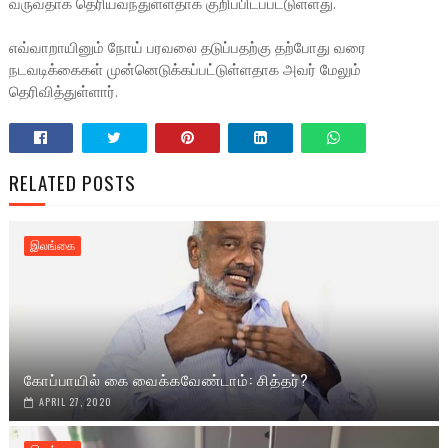
வருவதாக தெரியவந்துள்ளதாக குறிப்பிடப்பட்டுள்ளது.
எவ்வாறாயினும் நோய் பரவலை தடுப்பதற்கு தற்போது வரை
நடவடிக்கைகள் முன்னெடுக்கப்பட்டுள்ளதாக அவர் மேலும்
தெரிவித்துள்ளார்.
RELATED POSTS
இலங்கை
கோப்பாயில் கை வைக்கவேண்டாம்: சித்தர்?
APRIL 27, 2020