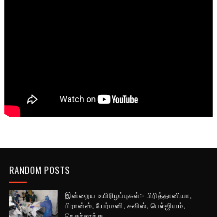
RANDOM POSTS
இன்றைய உயிரிழப்புகள்:- பிரித்தானியா,
பிரான்ஸ், யேர்மனி, சுவிஸ், பெல்ஜியம்,
நெதர்லாந்து