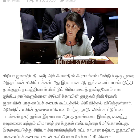
சாதனா
April 15, 2018
உலகம்
சிரியா ஜனாதிபதி பஷீர் அல் அஸாதின் அரசாங்கம் மீண்டும் ஒரு முறை
அந்நாட்டின் சிவில் மக்கள் மீது இரசாயன ஆயுதங்களைப் பயன்படுத்தி
தாக்குதல் நடாத்தினால் மீண்டும் சிரியாவைத் தாக்குவோம் என
ஐக்கிய நாடுகளுக்கான அமெரிக்காவின் தூதுவர் நிகி ஹேலி
ஐ.நா.வின் பாதுகாப்புச் சபைக் கூட்டத்தில் அறிவித்தல் விடுத்துள்ளார்.
அமெரிக்காவின் தலைமையிலான மேற்கு நாடுகளின் கூட்டுப்படை
டமஸ்கஸ் நகரிலுள்ள இரசாயன ஆயுத தளங்களை இலக்கு வைத்து
ஏவுகணை மற்றும் விமானத் தாக்குதல் என்பவற்றை மேற்கொண்டது.
இதனையடுத்து சிரியா அரசாங்கத்தின் நட்பு நாடான ரஷ்யா, ஐ.நா.வின்
பாதுகாப்புச் சபையை உடன் கூட்டுமாறு நேற்று (14) அவசர