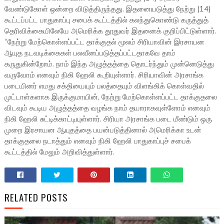
வேண்டுகோள் ஒன்றை விடுத்திருந்தது. இதனையடுத்து நேற்று (14)
கூட்டப்பட்ட பாதுகாப்பு சபைக் கூட்டத்தில் கலந்துகொண்டு கருத்துத்
தெரிவிக்கையிலேயே அமெரிக்க தூதுவர் இதனைக் குறிப்பிட்டுள்ளார்.
“நேற்று மேற்கொள்ளப்பட்ட தாக்குதல் மூலம் சிரியாவின் இரசாயன
ஆயுத நடவடிக்கைகள் பலவீனப்படுத்தப்பட்டதாகவே தாம்
கருதுகின்றோம். நாம் இந்த அழுத்தத்தை தொடர்ந்தும் முன்னெடுத்து
வருவோம் எனவும் நிகி ஹேலி கூறியுள்ளார். சிரியாவின் அரசாங்க
படையினர் எமது சக்தியையும் பலத்தையும் விளங்கிக் கொள்வதில்
முட்டாள்களாக இருக்குமாயின், நேற்று மேற்கொள்ளப்பட்ட தாக்குதலை
விடவும் கூடிய அழுத்தத்தை வழங்க நாம் தயாராகவுள்ளோம் எனவும்
நிகி ஹேலி சுட்டிக்காட்டியுள்ளார். சிரியா அரசாங்க படை மீண்டும் ஒரு
முறை இரசாயன ஆயுதத்தை பயன்படுத்தினால் அமெரிக்கா உடன்
தாக்குதலை நடாத்தும் எனவும் நிகி ஹேலி பாதுகாப்புச் சபைக்
கூட்டத்தில் மேலும் அறிவித்துள்ளார்.
RELATED POSTS