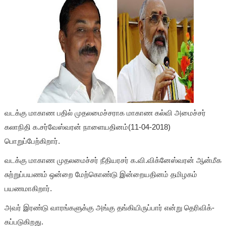
வடக்கு மாகாண பதில் முதலமைச்சராக மாகாண கல்வி அமைச்சர்
கலாநிதி க.சர்வேஸ்வரன் நாளையதினம்(11-04-2018)
பொறுப்பேற்கிறார்.
வடக்கு மாகாண முதலமைச்சர் நீதியரசர் க.வி.விக்னேஸ்வரன் ஆன்மீக
சுற்­றுப்­ப­யணம் ஒன்­றை மேற்கொண்டு இன்றையதினம் தமி­ழகம்
பயணமாகிறார்.
அவர் இரண்டு வாரங்களுக்கு அங்கு தங்­கி­யி­ருப்பார் என்று தெரி­விக்­
கப்­ப­டு­கி­றது.