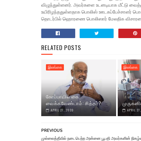
விழுந்துள்ளனர். அவர்களை உடனடியாக மீட்டு வைத்
உயிரிழந்ததுள்ளதாக பொலிஸ் ஊடகப்பேச்சாளர் பொலி
தொடர்பில் ஹொரணை பொலிஸார் மேலதிக விசாரண
RELATED POSTS
இலங்கை
இலங்கை
கோப்பாயில் கை
வைக்கவேண்டாம்: சித்தர்?
முருகனி
APRIL 27, 2020
APRIL 27
PREVIOUS
முல்லைத்தீவில் நடைபெற்ற அன்னை பூபதி அவர்களின் நிகழ்வ