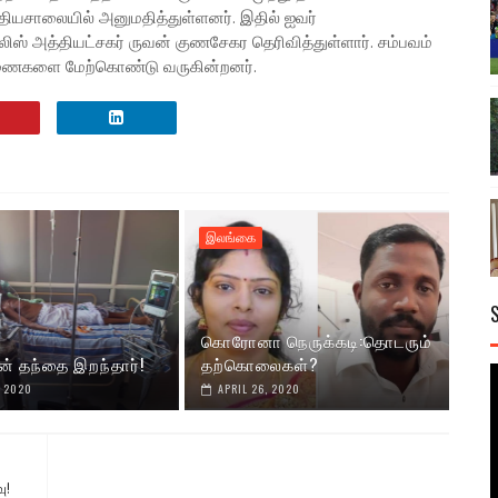
தியசாலையில் அனுமதித்துள்ளனர். இதில் ஐவர்
ஸ் அத்தியட்சகர் ருவன் குணசேகர தெரிவித்துள்ளார். சம்பவம்
ைகளை மேற்கொண்டு வருகின்றனர்.
இலங்கை
கொரோனா நெருக்கடி:தொடரும்
ன் தந்தை இறந்தார்!
தற்கொலைகள்?
, 2020
APRIL 26, 2020
ு!