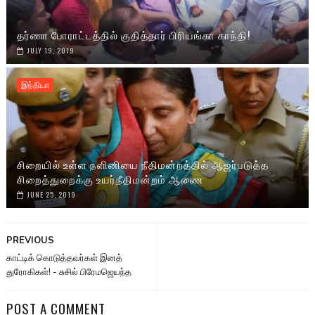
தர்ணா போராட்டத்தில் குதித்தார் பிரியங்கா காந்தி!
JULY 19, 2019
இந்தியா
சிறையில் உள்ள நளினியை நீதிமன்றத்தில் ஆஜர்படுத்த
சிறைத்துறைக்கு உயர்நீதிமன்றம் ஆணை
JUNE 25, 2019
PREVIOUS
காட்டிக் கொடுத்தவர்கள் இனத்
துரோகிகள்! - சுசில் பிரேமஜெயந்த
POST A COMMENT