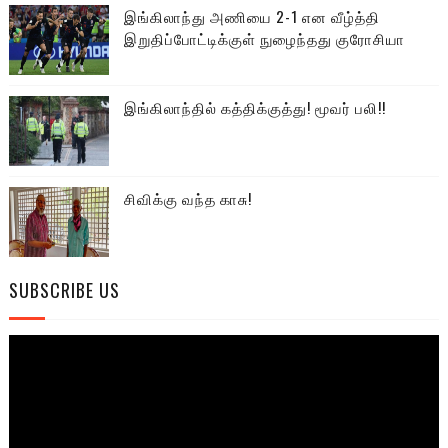
இங்கிலாந்து அணியை 2-1 என வீழ்த்தி
இறுதிப்போட்டிக்குள் நுழைந்தது குரோசியா
இங்கிலாந்தில் கத்திக்குத்து! மூவர் பலி!!
சிவிக்கு வந்த காசு!
SUBSCRIBE US