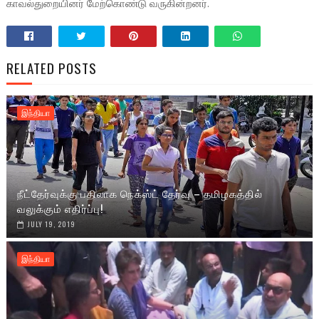
காவல்துறையினர் மேற்கொண்டு வருகின்றனர்.
RELATED POSTS
இந்தியா
நீட்தேர்வுக்கு பதிலாக நெக்ஸ்ட் தேர்வு – தமிழகத்தில்
வலுக்கும் எதிர்ப்பு!
JULY 19, 2019
இந்தியா