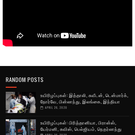
RANDOM POSTS
உயிரிழப்புகள்: இத்தாலி, சுவீடன், டென்மார்க்,
நோர்வே, பின்லாந்து, இலங்கை, இந்தியா
APRIL 26, 2020
உயிரிழப்புகள்: பிரித்தானியா, பிரான்ஸ்,
யேர்மனி, சுவிஸ், பெல்ஜியம், நெதர்லாந்து
APRIL 26, 2020