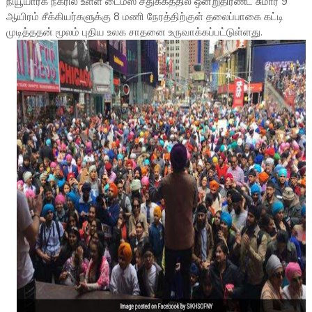
நியூயார்க் நகரில் உள்ள டைம்ஸ் சதுக்கத்தில் ஒன்றுதிரண்ட சுமார் 9
ஆயிரம் சீக்கியர்களுக்கு 8 மணி நேரத்திற்குள் தலைப்பாகை கட்டி
முடித்ததன் மூலம் புதிய உலக சாதனை உருவாக்கப்பட்டுள்ளது.