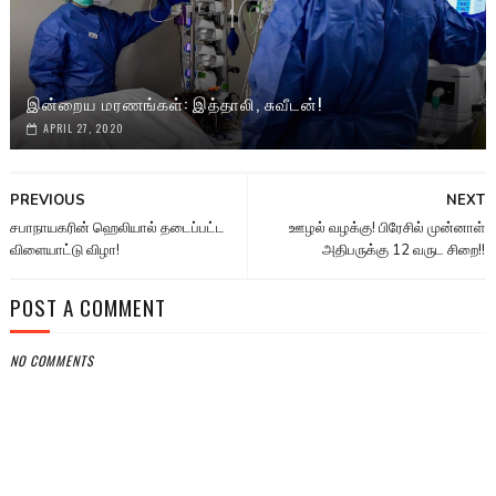
இன்றைய மரணங்கள்: இத்தாலி, சுவீடன்!
APRIL 27, 2020
PREVIOUS
NEXT
சபாநாயகரின் ஹெலியால் தடைப்பட்ட
ஊழல் வழக்கு! பிரேசில் முன்னாள்
விளையாட்டு விழா!
அதிபருக்கு 12 வருட சிறை!!
POST A COMMENT
NO COMMENTS