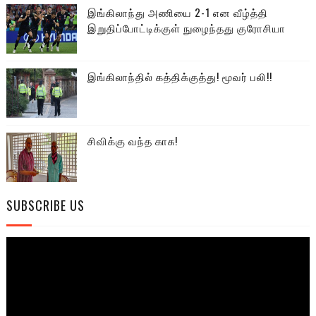
இங்கிலாந்து அணியை 2-1 என வீழ்த்தி
இறுதிப்போட்டிக்குள் நுழைந்தது குரோசியா
இங்கிலாந்தில் கத்திக்குத்து! மூவர் பலி!!
சிவிக்கு வந்த காசு!
SUBSCRIBE US