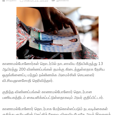
சாதனா
March 31, 2018
இலங்கை
காணாமல்போனோர்கள் தொடர்பில் நாடளாவிய ரீதியிலிருந்து 13
ஆயிரத்து 200 விண்ணப்பங்கள் தமக்கு கிடைத்துள்ளதாக தேசிய
ஒருங்கிணைப்பு மற்றும் நல்லிணக்க அமைச்சின் செயலாளர்
வி.சிவஞானசோதி தெரிவித்தார்.
குறித்த விண்ணப்பங்கள் காணாமல்போனோர் தொடர்பான
பணியகத்திடம் கையளிக்கப்பட்டுள்ளதாகவும் அவர் குறிப்பிட்டார்.
காணாமல்போனோர் தொடர்பாக மேற்கொள்ளப்படும் நடவடிக்கைகள்
குறித்து சூரியனின் செய்திச் சேவை வினவியபோதே அவர் இதனைத்